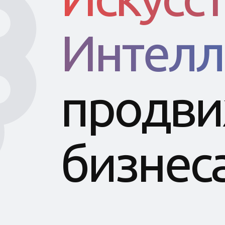
Интелл
продви
бизнес