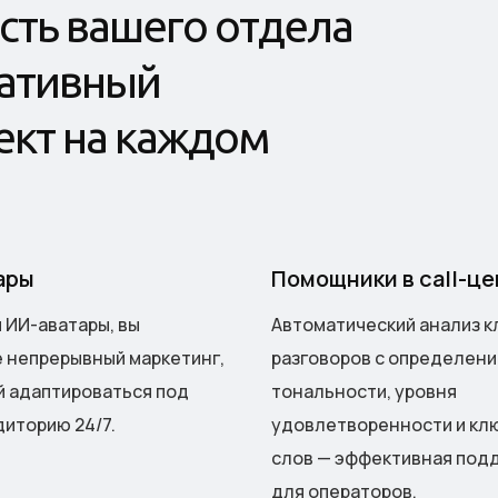
с
т
ь
в
а
ш
е
г
о
о
т
д
е
л
а
а
т
и
в
н
ы
й
е
к
т
н
а
к
а
ж
д
о
м
ары
Помощники в call-це
 ИИ-аватары, вы
Автоматический анализ к
 непрерывный маркетинг,
разговоров с определен
 адаптироваться под
тональности, уровня
иторию 24/7.
удовлетворенности и кл
слов — эффективная под
для операторов.