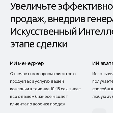
У
в
е
л
и
ч
ь
т
е
э
ф
ф
е
к
т
и
в
н
о
п
р
о
д
а
ж
,
в
н
е
д
р
и
в
г
е
н
е
р
И
с
к
у
с
с
т
в
е
н
н
ы
й
И
н
т
е
л
л
э
т
а
п
е
с
д
е
л
к
и
ИИ менеджер
ИИ ават
Отвечает на вопросы клиентов о
Используя
продуктах и услугах вашей
получаете
компании в течение 10-15 сек, знает
способный
всё о вашем бизнесе и ведет
любую ауд
клиента по воронке продаж