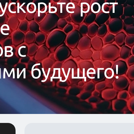
у
с
к
о
р
ь
т
е
р
о
с
т
е
о
в
с
я
м
и
б
у
д
у
щ
е
г
о
!