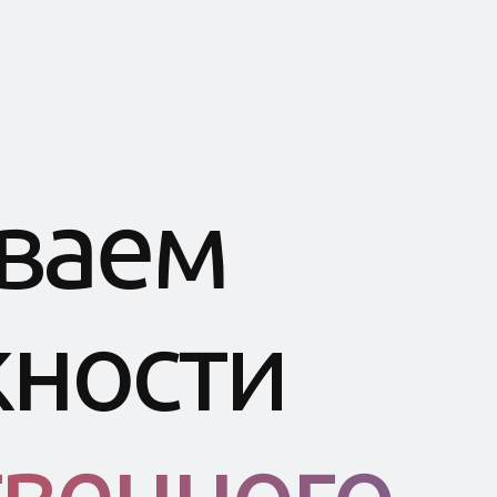
ваем
ности
твенного