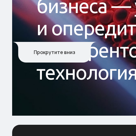
б
и
з
н
е
с
а
—
и
о
п
е
р
е
д
и
т
к
о
н
к
у
р
е
н
т
Прокрутите вниз
т
е
х
н
о
л
о
г
и