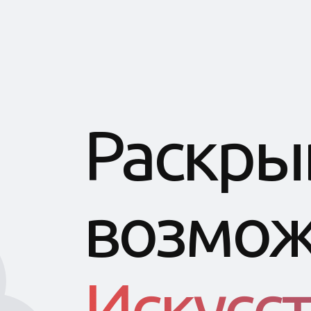
Раскры
возмож
Искусс