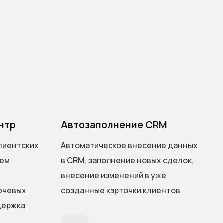
нтр
Автозаполнение CRM
лиентских
Автоматическое внесение данных
ием
в CRM, заполнение новых сделок,
внесение изменений в уже
ючевых
созданные карточки клиентов
держка