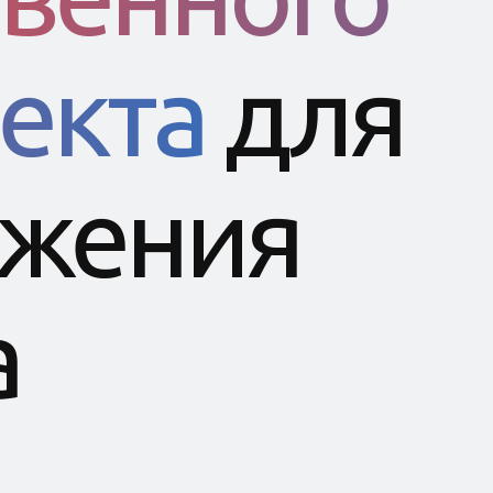
екта
для
жения
а