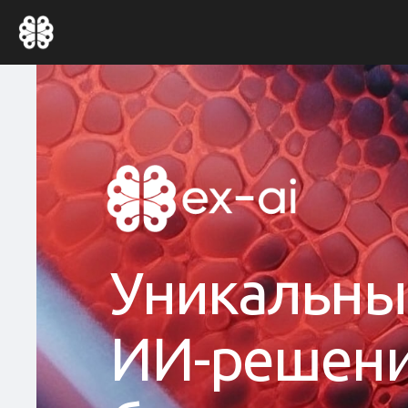
У
н
и
к
а
л
ь
н
ы
И
И
-
р
е
ш
е
н