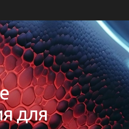
е
и
я
д
л
я