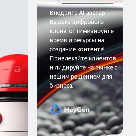
Внедрите AI-аватар —
Вашего цифрового
клона, оптимизируйте
время и ресурсы на
создание контента!
Привлекайте клиентов
и лидируйте на рынке с
нашим решением для
бизнеса.